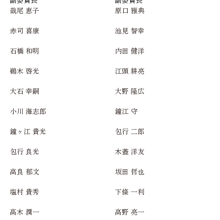
哉尾 恵子
原口 雅典
赤司 喜康
池見 智幸
石橋 和明
内田 健洋
鵜木 啓光
江頭 耕亮
大石 幸嗣
大野 隆広
小川 海志郎
鐘江 守
鐘ヶ江 貴光
包行 二郎
包行 良光
木蓋 洋友
高良 郁文
坂田 哲也
塩村 貴秀
下條 一利
髙木 潤一
高野 亮一