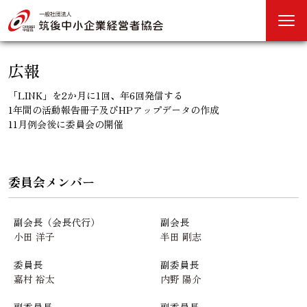
広報
「LINK」を2か月に1回、年6回発信する
1年間の活動報告冊子及びHPアップデータの作成
11月例会後に委員会の開催
委員会メンバー
副会長（会長代行）
副会長
小田 洋子
半田 剛志
委員長
副委員長
嘉村 裕太
内野 陽介
副委員長
副委員長