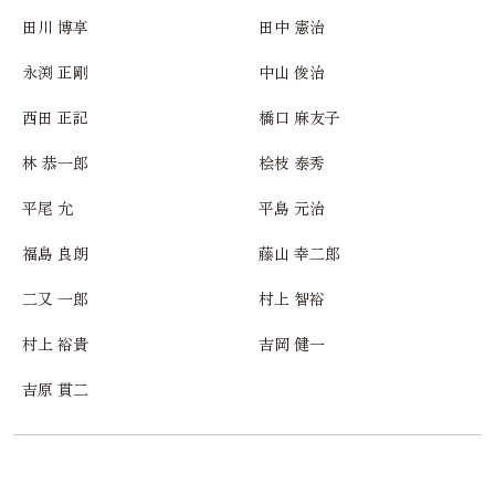
田川 博享
田中 憲治
永渕 正剛
中山 俊治
西田 正記
橋口 麻友子
林 恭一郎
桧枝 泰秀
平尾 允
平島 元治
福島 良朗
藤山 幸二郎
二又 一郎
村上 智裕
村上 裕貴
吉岡 健一
吉原 貫二