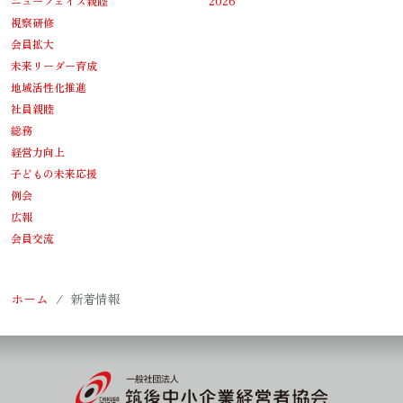
ニューフェイス親睦
2026
視察研修
会員拡大
未来リーダー育成
地域活性化推進
社員親睦
総務
経営力向上
子どもの未来応援
例会
広報
会員交流
ホーム
新着情報