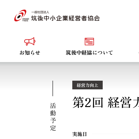
お知らせ
筑後中経協について
経営力向上
第2回 経
活動予定
実施日