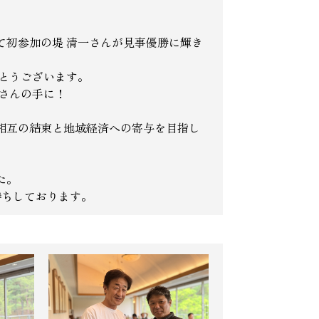
て初参加の堤 清一さんが見事優勝に輝き
とうございます。
さんの手に！
相互の結束と地域経済への寄与を目指し
た。
待ちしております。