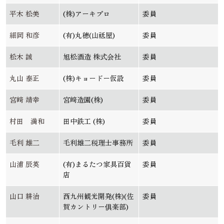
平木 松美
(株)アーキプロ
委員
細岡 和彦
(有)丸穂(山祗屋)
委員
松木 誠
旭松酒造 株式会社
委員
丸山 泰正
(株)キョードー仮設
委員
宮﨑 靖幸
宮﨑造園(株)
委員
村田 満和
田中鉄工 (株)
委員
毛利 雄二
毛利雄二税理士事務所
委員
山浦 辰英
(有)まるたつ家具百貨
委員
店
山口 耕治
西九州観光開発(株)(佐
委員
賀カントリー俱楽部)