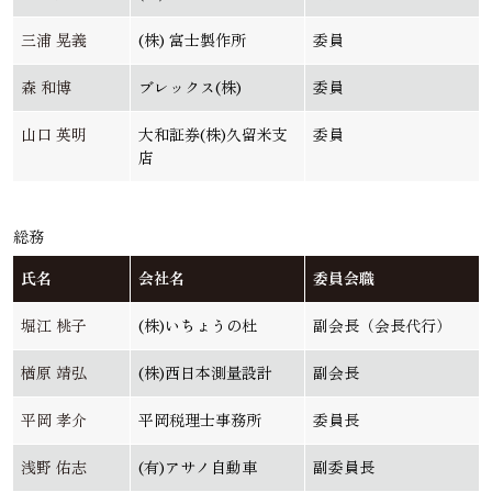
三浦 晃義
(株) 富士製作所
委員
森 和博
ブレックス(株)
委員
山口 英明
大和証券(株)久留米支
委員
店
総務
氏名
会社名
委員会職
堀江 桃子
(株)いちょうの杜
副会長（会長代行）
楢原 靖弘
(株)西日本測量設計
副会長
平岡 孝介
平岡税理士事務所
委員長
浅野 佑志
(有)アサノ自動車
副委員長