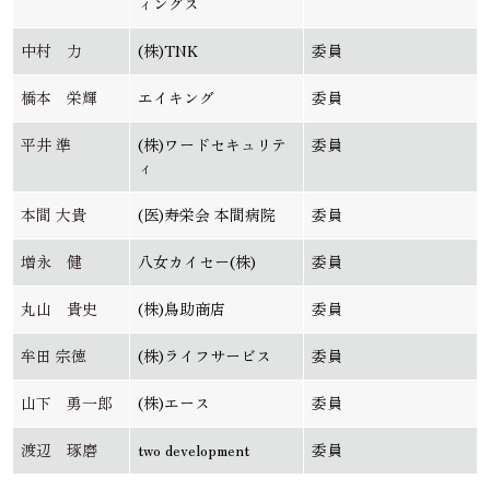
ィングス
中村 力
(株)TNK
委員
橋本 栄輝
エイキング
委員
平井 準
(株)ワードセキュリテ
委員
ィ
本間 大貴
(医)寿栄会 本間病院
委員
増永 健
八女カイセー(株)
委員
丸山 貴史
(株)鳥助商店
委員
牟田 宗徳
(株)ライフサービス
委員
山下 勇一郎
(株)エース
委員
渡辺 琢磨
two development
委員