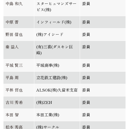
中島 和久
スターヒュマンズサー
委員
ビス(株)
中原 晋
インフィールド(株)
委員
野田 信也
(株)アイシード
委員
秦 益人
(有)三喜(ダスキン巨
委員
峰)
平城 賢三
平城商事(株)
委員
平島 周
立花鉄工建設(株)
委員
平林 哲也
ALSOK(株)久留米支店
委員
古川 秀希
(株)ZEN
委員
本田 智
本田工業(株)
委員
松本 秀高
(株)サークル
委員