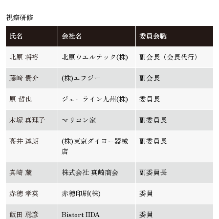
視察研修
氏名
会社名
委員会職
北原 将裕
北原ウエルテック(株)
副会長（会長代行）
藤﨑 貴介
(株)エフジー
副会長
原 哲也
ジェーライン九州(株)
委員長
木塚 真理子
マリコン家
副委員長
髙井 達朗
(株)東京ダイヨー器械
副委員長
店
真崎 蔵
株式会社 真崎商会
副委員長
赤穂 孝英
赤穂印刷(株)
委員
飯田 聡彦
Bistort IIDA
委員