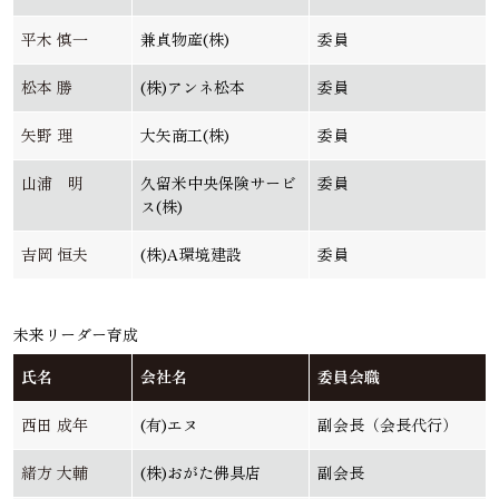
平木 慎一
兼貞物産(株)
委員
松本 勝
(株)アンネ松本
委員
矢野 理
大矢商工(株)
委員
山浦 明
久留米中央保険サービ
委員
ス(株)
吉岡 恒夫
(株)A環境建設
委員
未来リーダー育成
氏名
会社名
委員会職
西田 成年
(有)エヌ
副会長（会長代行）
緒方 大輔
(株)おがた佛具店
副会長