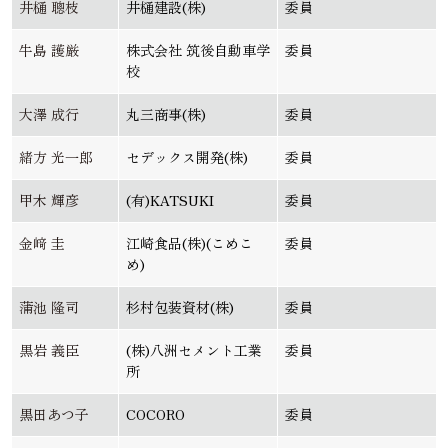
井樋 聰枝
井樋建設(株)
委員
牛島 護厳
株式会社 筑後自動車学
委員
校
大澤 成行
丸三商事(株)
委員
緒方 光一郎
セデックス開発(株)
委員
甲木 輝彦
(有)KATSUKI
委員
金﨑 圭
江崎食品(株)(こめこ
委員
め)
蒲池 隆司
杉村包装資材(株)
委員
黒岩 義臣
(株)八洲セメント工業
委員
所
黒田あつ子
COCORO
委員