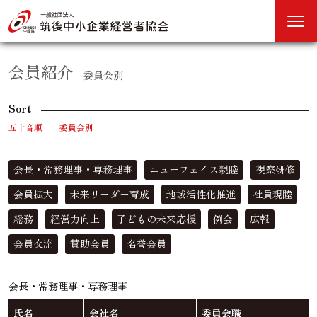
会員紹介
委員会別
Sort
五十音順
委員会別
会長・常務理事・専務理事
ニューフェイス親睦
視察研修
会員拡大
未来リーダー育成
地域活性化推進
社員親睦
総務
経営力向上
子どもの未来応援
例会
広報
会員交流
賛助会員
名誉会員
会長・常務理事・専務理事
氏名
会社名
委員会職