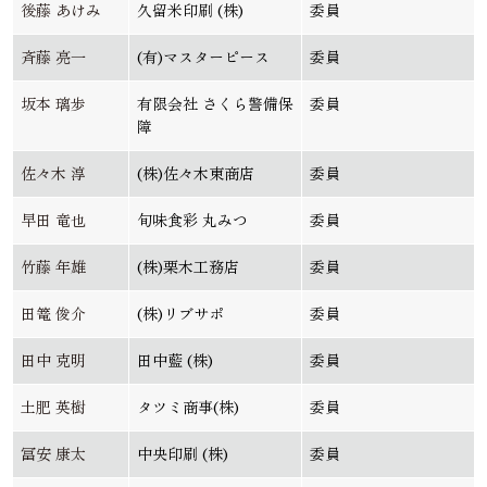
後藤 あけみ
久留米印刷 (株)
委員
斉藤 亮一
(有)マスターピース
委員
坂本 璃歩
有限会社 さくら警備保
委員
障
佐々木 淳
(株)佐々木東商店
委員
早田 竜也
旬味食彩 丸みつ
委員
竹藤 年雄
(株)栗木工務店
委員
田篭 俊介
(株)リブサポ
委員
田中 克明
田中藍 (株)
委員
土肥 英樹
タツミ商事(株)
委員
冨安 康太
中央印刷 (株)
委員