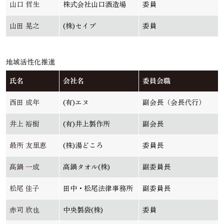
山口 哲生
株式会社山口酒造場
委員
山田 晃之
(株)セイブ
委員
地域活性化推進
氏名
会社名
委員会職
西田 成年
(有)エヌ
副会長（会長代行）
井上 裕樹
(有)井上製作所
副会長
最所 友里恵
(株)湯どころ
委員長
髙鍋 一成
高鍋タオル(株)
副委員長
松尾 佳子
田中・松尾法律事務所
副委員長
赤司 欣也
中央製袋(株)
委員