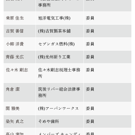
事務所
桒原 佳生
旭洋電気工事(株)
委員
古賀 善信
(株)古賀製茶本舗
委員
小柳 洋貴
セブンガス燃料(株)
委員
齊藤 光広
(株)光州斫り工業
委員
佐々木 剛志
佐々木剛志税理士事務
委員
所
角倉 潔
筑後リバー総合法律事
委員
務所
関 雅美
(株)アーバンワークス
委員
染矢 貞之
そめや歯科
委員
髙山 実加
メンバーズ キャンディ
委員