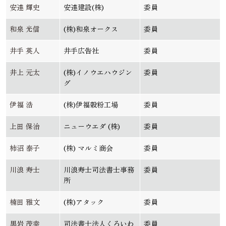
安達 輝史
安達建設(株)
委員
和泉 光信
(株)和泉オークス
委員
井手 英人
井手広告社
委員
井上 元太
(株)イノウエハウジン
委員
グ
伊福 浩
(株)伊福穀粉工場
委員
上田 保治
ニューウエダ (株)
委員
柿沼 泰子
(株) マルミ商会
委員
川浪 寿士
川浪寿士司法書士事務
委員
所
楠田 雅文
(株)アタック
委員
黒岩 茂幸
司法書士法人くろいわ
委員