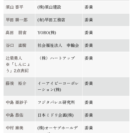
須山 香平
(株)須山建設
委員
早田 耕一郎
(有)早田工務店
委員
髙田 朋宙
YORO(株)
委員
谷口 直樹
社会福祉法人 幸輪会
委員
辻榮勇人
（株）ハートアップ
委員
※「しんにょ
う」2点表記
藤後 裕介
イーアイピーコーポレ
委員
ーション(株)
中島 亜紗子
フジタバレエ研究所
委員
中島 恭佑
日本ミドリ企画(株)
委員
中村 麻美
(株)オーヤブホールデ
委員