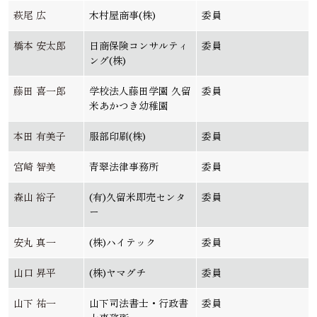
萩尾 広
木村屋商事(株)
委員
橋本 安太郎
日商保険コンサルティ
委員
ング(株)
藤田 喜一郎
学校法人藤田学園 久留
委員
米あかつき幼稚園
本田 有美子
服部印刷(株)
委員
宮崎 智美
青翠法律事務所
委員
森山 裕子
(有)久留米即売センタ
委員
ー
安丸 真一
(株)ハイテック
委員
山口 昇平
(株)ヤマグチ
委員
山下 祐一
山下司法書士・行政書
委員