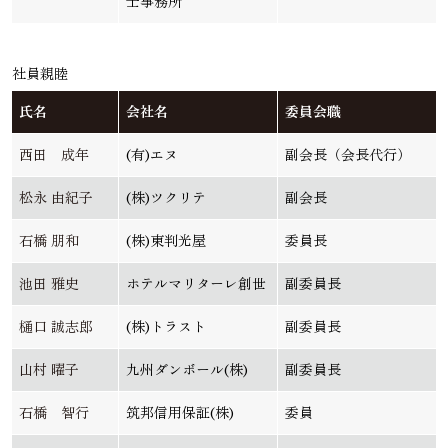
士事務所
社員親睦
氏名
会社名
委員会職
西田 成年
(有)エヌ
副会長（会長代行）
松永 由紀子
(株)ツクリテ
副会長
石橋 朋和
(株)東判光屋
委員長
池田 雅史
ホテルマリターレ創世
副委員長
樋口 誠志郎
(株)トラスト
副委員長
山村 曜子
九州ダンボール(株)
副委員長
石橋 智行
筑邦信用保証(株)
委員