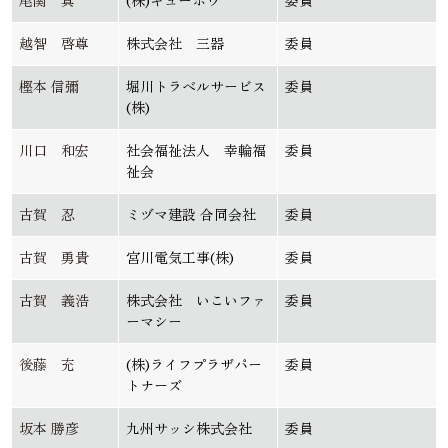
尾関 真
(株)キューボウ
委員
越智 啓尊
株式会社 三器
委員
樫本 信彌
堀川トラベルサービス
委員
(株)
川口 和宏
社会福祉法人 幸輪福
委員
祉会
古賀 忍
ミヅマ建設 合同会社
委員
古賀 勇貴
宮川電気工事(株)
委員
古賀 義浩
株式会社 いこいファ
委員
ーマシー
後藤 充
(株)ライフプラザパー
委員
トナーズ
坂本 勝彦
九州サッシ株式会社
委員