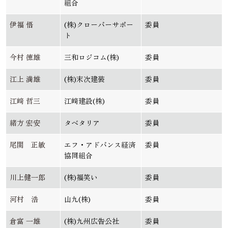
組合
伊福 悟
(株)クローバーサポー
委員
ト
今村 徳雄
三和ロジコム(株)
委員
江上 満雄
(株)末次建装
委員
江﨑 哲三
江﨑建設(株)
委員
緒方 宏安
タベタリア
委員
尾関 正敏
エフ・アドバンス経済
委員
協同組合
川上健一郎
(株)福笑い
委員
河村 浩
山九(株)
委員
倉富 一雄
(株)九州広告公社
委員