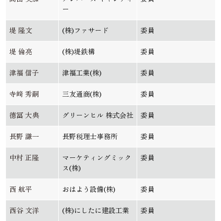
ー
堤 隆文
(株)ファサード
委員
堤 倫亮
(株)堤鉄構
委員
津福 信子
津福工業(株)
委員
寺﨑 秀嗣
三友通商(株)
委員
德冨 大典
グリーンヒル 株式会社
委員
長野 謙一
長野税理士事務所
委員
中村 正隆
マーケティングミック
委員
ス(株)
西 航平
おはよう設備(株)
委員
西谷 文洋
(株)にしたに建設工業
委員