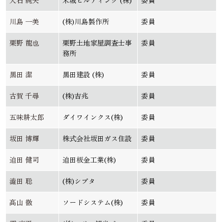
大石 純夫
米城ビルディング (株)
委員
川島 一美
(株)川島製作所
委員
栗野 龍也
栗野土地家屋調査士事
委員
務所
黒田 潔
黒田建設 (株)
委員
古賀 千尋
(株)吉兆
委員
五味耕太郎
ダイワインクス(株)
委員
坂田 博輝
株式会社坂田ガス住設
委員
迫田 健司
迫田板金工業(株)
委員
澁田 聡
(株)シブタ
委員
髙山 徹
ソードシステム(株)
委員