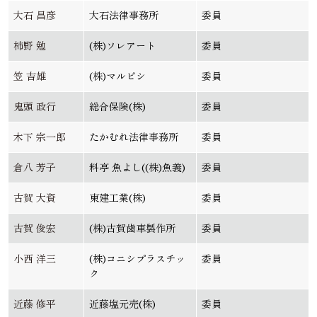
大石 昌彦
大石法律事務所
委員
柿野 勉
(株)ソレアート
委員
笠 吉雄
(株)マルビシ
委員
鬼頭 政行
総合保険(株)
委員
木下 宗一郎
たかむれ法律事務所
委員
倉八 芳子
料亭 魚よし((株)魚義)
委員
古賀 大資
東建工業(株)
委員
古賀 俊宏
(株)古賀歯車製作所
委員
小西 洋三
(株)コニシプラスチッ
委員
ク
近藤 修平
近藤塩元売(株)
委員