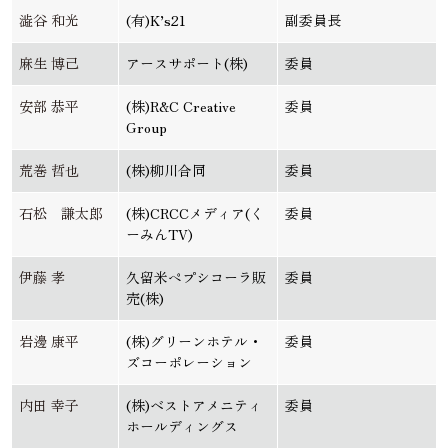
澁谷 和光
(有)K’s21
副委員長
麻生 博己
アースサポート(株)
委員
安部 恭平
(株)R&C Creative
委員
Group
荒巻 哲也
(株)柳川合同
委員
石松 謙太郎
(株)CRCCメディア(く
委員
ーみんTV)
伊藤 孝
久留米ペプシコーラ販
委員
売(株)
岩邊 康平
(株)グリーンホテル・
委員
ズコーポレーション
内田 幸子
(株)ベストアメニティ
委員
ホールディングス