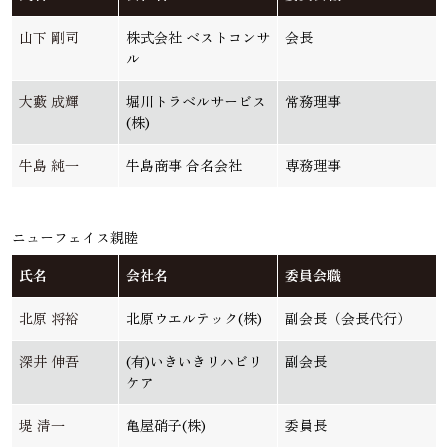
山下 剛司
株式会社 ベストコンサ
会長
ル
大藪 成輝
堀川トラベルサービス
常務理事
(株)
牛島 純一
牛島商事 合名会社
専務理事
ニューフェイス親睦
氏名
会社名
委員会職
北原 将裕
北原ウエルテック(株)
副会長（会長代行）
深井 伸吾
(有)いきいきリハビリ
副会長
ケア
堤 清一
亀屋硝子(株)
委員長