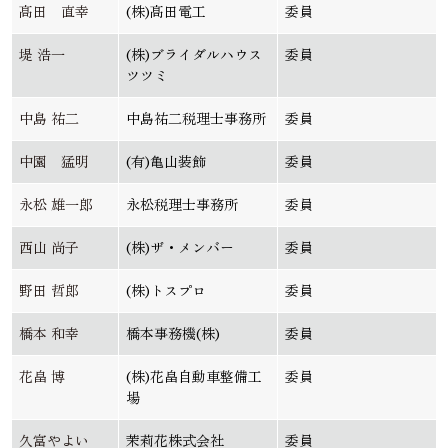
髙田 直幸
(株)髙田電工
委員
堤 浩一
(株)ブライダルハウス
委員
ツツミ
中島 祐二
中島祐二税理士事務所
委員
中園 猛明
(有)亀山装飾
委員
永松 雄一郎
永松税理士事務所
委員
西山 尚子
(株)ザ・メンバー
委員
野田 哲郎
(株)トスプロ
委員
橋本 和幸
橋本事務機(株)
委員
花畠 博
(株)花畠自動車整備工
委員
場
久富やよい
茉莉花株式会社
委員