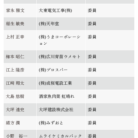
家永 雅文
大東電気工事(株)
委員
稲生 敏美
(株)天年堂
委員
上村 正幸
(株)うまコーポレーシ
委員
ョン
梅本 昭仁
(株)広川育苗ウメモト
委員
江上 隆彦
(株)プロスパー
委員
江﨑 翔太
(株)成桜電設工業
委員
大島 悠樹
酒家魚肉菜 虹晴れ
委員
大坪 達史
大坪建設株式会社
委員
緒方 潤
(株)みずおと
委員
小野 裕一
ムライケミカルパック
委員