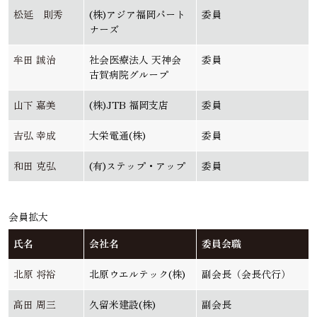
松延 則秀
(株)アジア福岡パート
委員
ナーズ
牟田 誠治
社会医療法人 天神会
委員
古賀病院グループ
山下 嘉美
(株)JTB 福岡支店
委員
吉弘 幸成
大栄電通(株)
委員
和田 克弘
(有)ステップ・アップ
委員
会員拡大
氏名
会社名
委員会職
北原 将裕
北原ウエルテック(株)
副会長（会長代行）
髙田 周三
久留米建設(株)
副会長