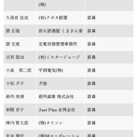
(株)
久保田 佳成
(有)クボタ創建
委員
隈 正隆
炭火居酒屋 くまさん家
委員
隈 充寛
充寛労務管理事務所
委員
古賀 聖治
(有)ミスタージョージ
委員
小島 郁二郎
平岡電気(株)
委員
小松 夕子
夕悠
委員
最所 美博
最所産業 株式会社
委員
新開 京子
Just Plan 合同会社
委員
陣内 賢太郎
(株)タイソン
委員
末金 雅宏
(株)Mコーポレーショ
委員