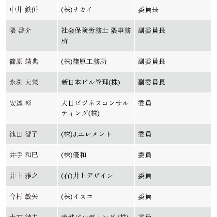
中井 鉄併
(株)ナカイ
委員長
隈 啓介
社会保険労務士 隈事務
副委員長
所
篠原 靖典
(株)篠原工務所
副委員長
永渕 大策
新日本ビル管理(株)
副委員長
安達 彰
大日ビジネスコンサル
委員
ティング(株)
池田 智子
(株)J.エレメント
委員
井手 和巳
(株)優和
委員
井上 雅之
(有)井上デザイン
委員
今村 敏矢
(株)イスコ
委員