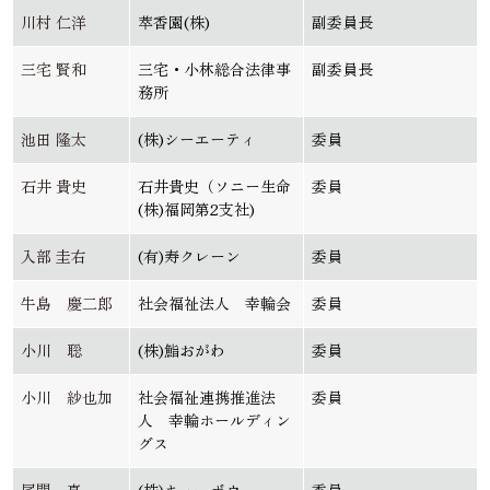
川村 仁洋
萃香園(株)
副委員長
三宅 賢和
三宅・小林総合法律事
副委員長
務所
池田 隆太
(株)シーエーティ
委員
石井 貴史
石井貴史（ソニー生命
委員
(株)福岡第2支社)
入部 圭右
(有)寿クレーン
委員
牛島 慶二郎
社会福祉法人 幸輪会
委員
小川 聡
(株)鮨おがわ
委員
小川 紗也加
社会福祉連携推進法
委員
人 幸輪ホールディン
グス