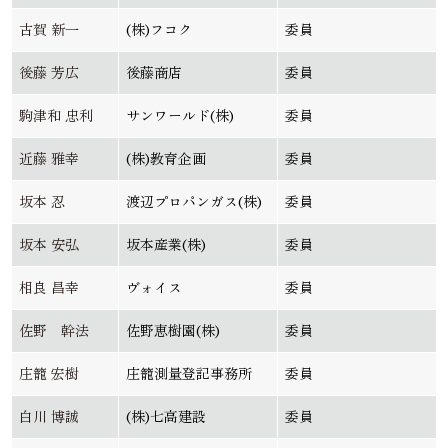
古賀 新一
(株)フコク
委員
後藤 芳広
後藤商店
委員
駒津和 忠利
サンワールド(株)
委員
近藤 雅幸
(株)教育企画
委員
坂本 忍
渡辺プロパンガス(株)
委員
坂本 安弘
坂本産業(株)
委員
相良 昌幸
ヴォイス
委員
佐野 幹法
佐野恵樹園(株)
委員
庄籠 宏樹
庄籠測量登記事務所
委員
白川 博誠
(株)七高建設
委員