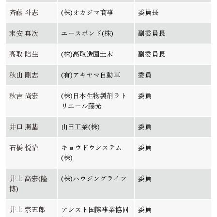
斉藤 斗志
(株)オカジマ商事
委員長
末安 真次
エースボンド(株)
副委員長
髙取 陪生
(株)高取造園土木
副委員長
秋山 剛志
(有)アキヤマ自動車
委員
秋吉 尚宏
(株)日本生物製剤ラト
委員
リエール藤光
井口 照基
山田工業(株)
委員
石橋 悦治
キョウドウシステム
委員
(株)
井上 高宏(隆
(株)ハウジングライフ
委員
博)
井上 宗五郎
アシスト国際事業協同
委員