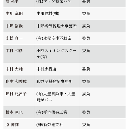
靏 亮平
(株)マリン観光バス
委員
中川 章朗
中川建材(株)
委員
中野 裕哉
中野裕哉税理士事務所
委員
永松 真一
(有)永松商事不動産
委員
中村 和彦
小郡スイミングスクー
委員
ル(有)
中村 大輔
中村忠畳店
委員
野中 和香成
和香測量登記事務所
委員
野村 妃呂子
(有)大宝自動車・大宝
委員
観光バス
橋本 克也
(有)橋本板金工業
委員
原 伸輔
(株)新栄電業社
委員