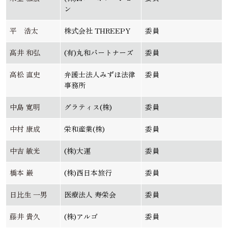
ン
平 浩太
株式会社 THREEPY
委員
髙井 和弘
(有)丸和パートナーズ
委員
高松 直史
弁護士法人みずほ法律
委員
事務所
中島 寛明
グラティス(株)
委員
中村 康成
栄和産業(株)
委員
中吉 敏光
(株)大運
委員
橋本 巌
(株)西日本旅行
委員
日比生 一男
医療法人 寿栄会
委員
藤井 貴久
(株)アルゴ
委員